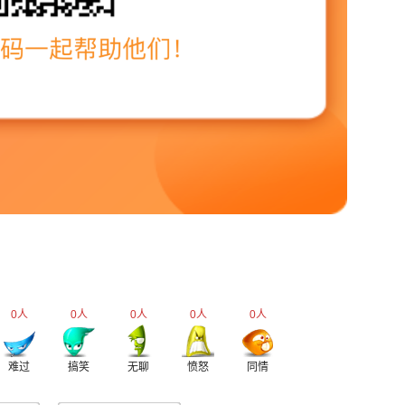
0
人
0
人
0
人
0
人
0
人
难过
搞笑
无聊
愤怒
同情