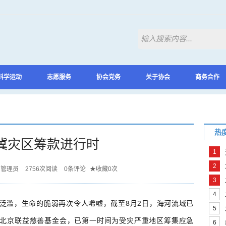
科学运动
志愿服务
协会党务
关于协会
商务合作
热
冀灾区筹款进行时
1
2
管理员
2756
次阅读
0
条评论
★
收藏
0
次
3
4
泛滥，生命的脆弱再次令人唏嘘，截至8月2日，海河流域已
5
合北京联益慈善基金会，已第一时间为受灾严重地区筹集应急
6