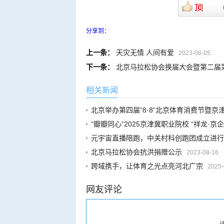
分享到：
上一条：
天灾无情 人间有爱
2023-08-05
下一条：
北京马拉松协会换届大会暨第二届
相关新闻
北京举办第四届“8·8”北京体育消费节暨京
“瓣瓣同心”2025京津冀职业院校 “祥龙·
元宇宙直播陪跑，中关村科创跑团成立进行
北京马拉松协会抗洪捐赠公示
2023-08-16
跨域携手，让体育之光点亮河北广宗
2025-
网友评论