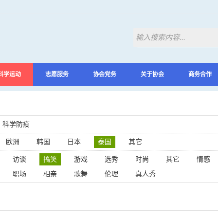
科学运动
志愿服务
协会党务
关于协会
商务合作
科学防疫
欧洲
韩国
日本
泰国
其它
访谈
搞笑
游戏
选秀
时尚
其它
情感
职场
相亲
歌舞
伦理
真人秀