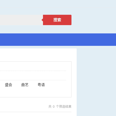
搜索
盛会
曲艺
粤语
共
0
个筛选结果